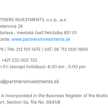
TNERS INVESTMENTS, o.c.p., a.s.
steinova 24
tislava - mestská časť Petržalka 851 01
bsite:
www.partnersinvestments.sk
9 | TIN: 212 101 1475 | VAT: SK 712 000 1900
.: +421 232 002 732
-Fri (except holidays): 8:30 am - 5:00 pm
fo@partnersinvestments.sk
 incorporated in the Business Register of the Bratisl
t, Section Sa, file No. 6941/B