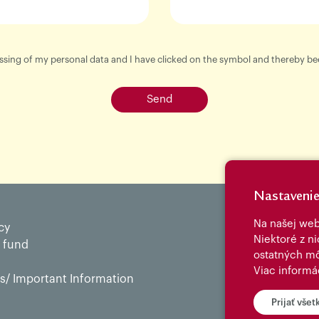
cessing of my personal data and I have clicked on the symbol and thereby 
Send
Nastavenie
Na našej web
cy
Niektoré z n
 fund
ostatných mô
Viac informá
/ Important Information
Prijať všet