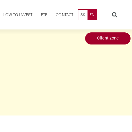
HOW TO INVEST
ETF
CONTACT
SK
EN
Client zone