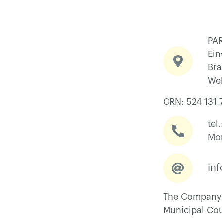
PAR
Ein
Bra
We
CRN: 524 131 7
tel
Mon
in
The Company is
Municipal Cour