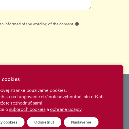
been informed of the wording of the consent
 cookies
ovej stránke používame cookies.
Contact us
ich sú na fungovanie stránok nevyhnutné, ale o tých
žete rozhodnúť sami.
cií o
súboroch cookies
a
ochrane údajov
.
ky cookies
Odmietnuť
Nastavenie