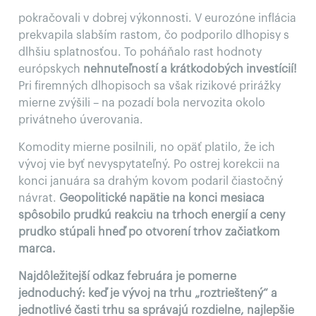
pokračovali v dobrej výkonnosti. V eurozóne inflácia
prekvapila slabším rastom, čo podporilo dlhopisy s
dlhšiu splatnosťou. To poháňalo rast hodnoty
európskych
nehnuteľností a krátkodobých investícií!
Pri firemných dlhopisoch sa však rizikové prirážky
mierne zvýšili – na pozadí bola nervozita okolo
privátneho úverovania.
Komodity mierne posilnili, no opäť platilo, že ich
vývoj vie byť nevyspytateľný. Po ostrej korekcii na
konci januára sa drahým kovom podaril čiastočný
návrat.
Geopolitické napätie na konci mesiaca
spôsobilo prudkú reakciu na trhoch energií a ceny
prudko stúpali hneď po otvorení trhov začiatkom
marca.
Najdôležitejší odkaz februára je pomerne
jednoduchý: keď je vývoj na trhu „roztrieštený“ a
jednotlivé časti trhu sa správajú rozdielne, najlepšie