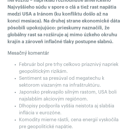
nervozitu – napríklad rozhodnutie amerického
Najvyššieho súdu v spore o clá a tiež rast napätia
medzi USA a Iránom (ku konfliktu došlo až na
konci mesiaca). Na druhej strane ekonomické dáta
pôsobili upokojujúco: prieskumy naznačili, že
globálny rast sa rozširuje aj mimo úzkeho okruhu
krajín a zároveň inflačné tlaky postupne slabnú.
Mesačný komentár
Február bol pre trhy celkovo priaznivý napriek
geopolitickým rizikám.
Sentiment sa presúval od megatechu k
sektorom viazaným na infraštruktúru.
Japonsko prekvapilo silným rastom, USA boli
najslabším akciovým regiónom.
Dlhopisy podporila vyššia neistota aj slabšia
inflácia v eurozóne.
Komodity mierne rástli, cena energií vyskočila
pre geopolitické napätie.