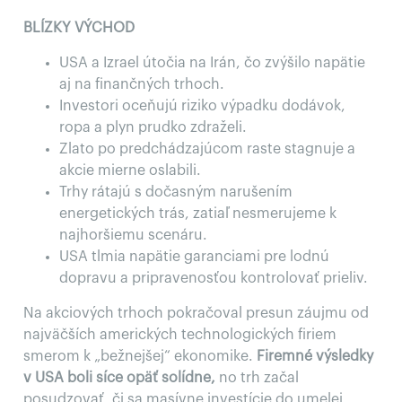
BLÍZKY VÝCHOD
USA a Izrael útočia na Irán, čo zvýšilo napätie
aj na finančných trhoch.
Investori oceňujú riziko výpadku dodávok,
ropa a plyn prudko zdraželi.
Zlato po predchádzajúcom raste stagnuje a
akcie mierne oslabili.
Trhy rátajú s dočasným narušením
energetických trás, zatiaľ nesmerujeme k
najhoršiemu scenáru.
USA tlmia napätie garanciami pre lodnú
dopravu a pripravenosťou kontrolovať prieliv.
Na akciových trhoch pokračoval presun záujmu od
najväčších amerických technologických firiem
smerom k „bežnejšej“ ekonomike.
Firemné výsledky
v USA boli síce opäť solídne,
no trh začal
posudzovať, či sa masívne investície do umelej