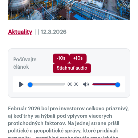
Aktuality
| | 12.3.2026
-10s
+10s
Počúvajte
článok
Stiahnuť audio
00:00
Play
Mute
Február 2026 bol pre investorov celkovo priaznivý,
aj keď trhy sa hýbali pod vplyvom viacerých
protichodných faktorov. Na jednej strane prišli
politické a geopolitické správy, ktoré pridávali