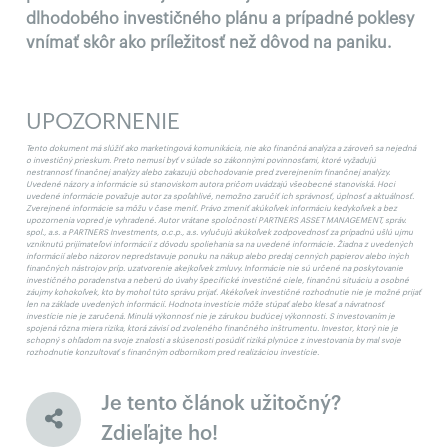
dlhodobého investičného plánu a prípadné poklesy
vnímať skôr ako príležitosť než dôvod na paniku.
UPOZORNENIE
Tento dokument má slúžiť ako marketingová komunikácia, nie ako finančná analýza a zároveň sa nejedná
o investičný prieskum. Preto nemusí byť v súlade so zákonnými povinnosťami, ktoré vyžadujú
nestrannosť finančnej analýzy alebo zakazujú obchodovanie pred zverejnením finančnej analýzy.
Uvedené názory a informácie sú stanoviskom autora pričom uvádzajú všeobecné stanoviská. Hoci
uvedené informácie považuje autor za spoľahlivé, nemožno zaručiť ich správnosť, úplnosť a aktuálnosť.
Zverejnené informácie sa môžu v čase meniť. Právo zmeniť akúkoľvek informáciu kedykoľvek a bez
upozornenia vopred je vyhradené. Autor vrátane spoločností PARTNERS ASSET MANAGEMENT, správ.
spol., a.s. a PARTNERS Investments, o.c.p., a.s. vylučujú akúkoľvek zodpovednosť za prípadnú ušlú ujmu
vzniknutú prijímateľovi informácií z dôvodu spoliehania sa na uvedené informácie. Žiadna z uvedených
informácií alebo názorov nepredstavuje ponuku na nákup alebo predaj cenných papierov alebo iných
finančných nástrojov príp. uzatvorenie akejkoľvek zmluvy. Informácie nie sú určené na poskytovanie
investičného poradenstva a neberú do úvahy špecifické investičné ciele, finančnú situáciu a osobné
záujmy kohokoľvek, kto by mohol túto správu prijať. Akékoľvek investičné rozhodnutie nie je možné prijať
len na základe uvedených informácií. Hodnota investície môže stúpať alebo klesať a návratnosť
investície nie je zaručená. Minulá výkonnosť nie je zárukou budúcej výkonnosti. S investovaním je
spojená rôzna miera rizika, ktorá závisí od zvoleného finančného inštrumentu. Investor, ktorý nie je
schopný s ohľadom na svoje znalosti a skúsenosti posúdiť riziká plynúce z investovania by mal svoje
rozhodnutie konzultovať s finančným odborníkom pred realizáciou investície.
Je tento článok užitočný?
Zdieľajte ho!