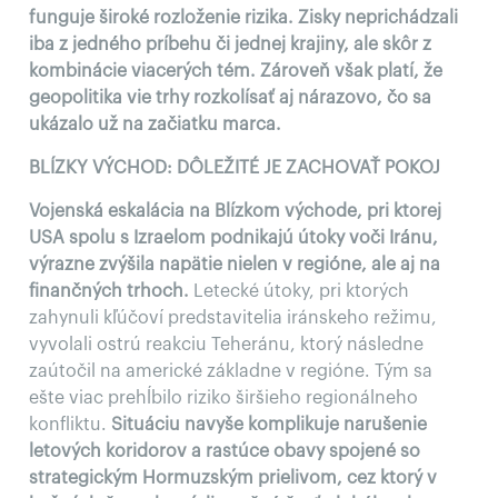
funguje široké rozloženie rizika. Zisky neprichádzali
iba z jedného príbehu či jednej krajiny, ale skôr z
kombinácie viacerých tém. Zároveň však platí, že
geopolitika vie trhy rozkolísať aj nárazovo, čo sa
ukázalo už na začiatku marca.
BLÍZKY VÝCHOD: DÔLEŽITÉ JE ZACHOVAŤ POKOJ
Vojenská eskalácia na Blízkom východe, pri ktorej
USA spolu s Izraelom podnikajú útoky voči Iránu,
výrazne zvýšila napätie nielen v regióne, ale aj na
finančných trhoch.
Letecké útoky, pri ktorých
zahynuli kľúčoví predstavitelia iránskeho režimu,
vyvolali ostrú reakciu Teheránu, ktorý následne
zaútočil na americké základne v regióne. Tým sa
ešte viac prehĺbilo riziko širšieho regionálneho
konfliktu.
Situáciu navyše komplikuje narušenie
letových koridorov a rastúce obavy spojené so
strategickým
Hormuzským
prielivom, cez ktorý v