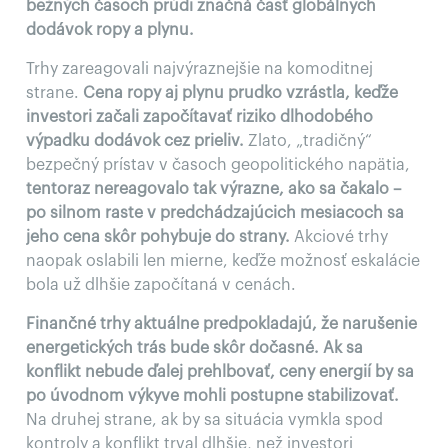
bežných časoch prúdi značná časť globálnych
dodávok ropy a plynu.
Trhy zareagovali najvýraznejšie na komoditnej
strane.
Cena ropy aj plynu prudko vzrástla, keďže
investori začali započítavať riziko dlhodobého
výpadku dodávok cez prieliv.
Zlato, „tradičný“
bezpečný prístav v časoch geopolitického napätia,
tentoraz nereagovalo tak výrazne, ako sa čakalo –
po silnom raste v predchádzajúcich mesiacoch sa
jeho cena skôr pohybuje do strany.
Akciové trhy
naopak oslabili len mierne, keďže možnosť eskalácie
bola už dlhšie započítaná v cenách.
Finančné trhy aktuálne predpokladajú, že narušenie
energetických trás bude skôr dočasné. Ak sa
konflikt nebude ďalej prehlbovať, ceny energií by sa
po úvodnom výkyve mohli postupne stabilizovať.
Na druhej strane, ak by sa situácia vymkla spod
kontroly a konflikt trval dlhšie, než investori