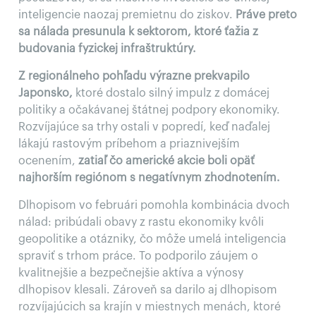
inteligencie naozaj premietnu do ziskov.
Práve preto
sa nálada presunula k sektorom, ktoré ťažia z
budovania fyzickej infraštruktúry.
Z regionálneho pohľadu výrazne prekvapilo
Japonsko,
ktoré dostalo silný impulz z domácej
politiky a očakávanej štátnej podpory ekonomiky.
Rozvíjajúce sa trhy ostali v popredí, keď naďalej
lákajú rastovým príbehom a priaznivejším
ocenením,
zatiaľ čo americké akcie boli opäť
najhorším regiónom s negatívnym zhodnotením.
Dlhopisom vo februári pomohla kombinácia dvoch
nálad: pribúdali obavy z rastu ekonomiky kvôli
geopolitike a otázniky, čo môže umelá inteligencia
spraviť s trhom práce. To podporilo záujem o
kvalitnejšie a bezpečnejšie aktíva a výnosy
dlhopisov klesali. Zároveň sa darilo aj dlhopisom
rozvíjajúcich sa krajín v miestnych menách, ktoré