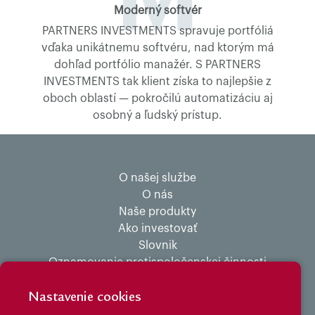
M
Moderný softvér
PARTNERS INVESTMENTS spravuje portfóliá
vďaka unikátnemu softvéru, nad ktorým má
dohľad portfólio manažér. S PARTNERS
INVESTMENTS tak klient získa to najlepšie z
oboch oblastí — pokročilú automatizáciu aj
osobný a ľudský prístup.
O našej službe
O nás
Naše produkty
Ako investovať
Slovnik
Oznamovanie protispoločenskej činnosti
Ochrana osobných údajov
Garančný fond
Nastavenie cookies
FAQ