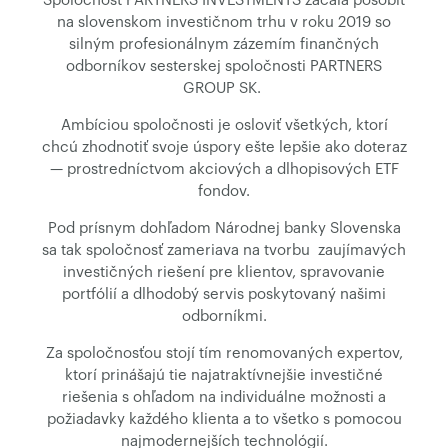
Spoločnosť PARTNERS INVESTMENTS začala pôsobiť
na slovenskom investičnom trhu v roku 2019 so
silným profesionálnym zázemím finančných
odborníkov sesterskej spoločnosti PARTNERS
GROUP SK.
Ambíciou spoločnosti je osloviť všetkých, ktorí
chcú zhodnotiť svoje úspory ešte lepšie ako doteraz
— prostredníctvom akciových a dlhopisových ETF
fondov.
Pod prísnym dohľadom Národnej banky Slovenska
sa tak spoločnosť zameriava na tvorbu zaujímavých
investičných riešení pre klientov, spravovanie
portfólií a dlhodobý servis poskytovaný našimi
odborníkmi.
Za spoločnosťou stojí tím renomovaných expertov,
ktorí prinášajú tie najatraktívnejšie investičné
riešenia s ohľadom na individuálne možnosti a
požiadavky každého klienta a to všetko s pomocou
najmodernejších technológií.