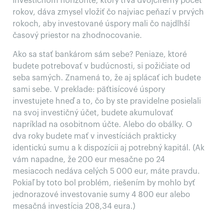
investičnom horizonte, ktorý trvá dvojciferný počet
rokov, dáva zmysel vložiť čo najviac peňazí v prvých
rokoch, aby investované úspory mali čo najdlhší
časový priestor na zhodnocovanie.
Ako sa stať bankárom sám sebe? Peniaze, ktoré
budete potrebovať v budúcnosti, si požičiate od
seba samých. Znamená to, že aj splácať ich budete
sami sebe. V preklade: päťtisícové úspory
investujete hneď a to, čo by ste pravidelne posielali
na svoj investičný účet, budete akumulovať
napríklad na osobitnom účte. Alebo do obálky. O
dva roky budete mať v investíciách prakticky
identickú sumu a k dispozícii aj potrebný kapitál. (Ak
vám napadne, že 200 eur mesačne po 24
mesiacoch nedáva celých 5 000 eur, máte pravdu.
Pokiaľ by toto bol problém, riešením by mohlo byť
jednorazové investovanie sumy 4 800 eur alebo
mesačná investícia 208,34 eura.)