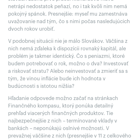
netrápi nedostatok peňazí, no i tak kvôli nim nemá
pokojný spánok. Presnejšie: myseľ mu zamestnáva
uvažovanie nad tým, čo s nimi počas nasledujúcich
dvoch rokov urobiť.
V podobnej situácii nie je málo Slovákov. Väčšina z
nich nemá zďaleka k dispozícii rovnaký kapitál, ale
problém je takmer identický. Čo s peniazmi, ktoré
budem potrebovať o rok, možno o dva? Investovať
a riskovať stratu? Alebo neinvestovať a zmieriť sa s
tým, že vinou inflácie bude ich hodnota v
budúcnosti s istotou nižšia?
Hľadanie odpovede možno začať na stránkach
Finančného kompasu, ktorý ponúka detailný
prehľad viacerých finančných produktov. Tie
najbezpečnejšie z nich – termínované vklady v
bankách – neponúkajú oslnivé možnosti. V
prevažnej väčšine z nich (presnejšie v 11 z celkového