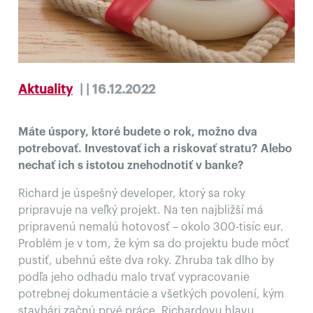
Aktuality
| | 16.12.2022
Máte úspory, ktoré budete o rok, možno dva
potrebovať. Investovať ich a riskovať stratu? Alebo
nechať ich s istotou znehodnotiť v banke?
Richard je úspešný developer, ktorý sa roky
pripravuje na veľký projekt. Na ten najbližší má
pripravenú nemalú hotovosť – okolo 300-tisíc eur.
Problém je v tom, že kým sa do projektu bude môcť
pustiť, ubehnú ešte dva roky. Zhruba tak dlho by
podľa jeho odhadu malo trvať vypracovanie
potrebnej dokumentácie a všetkých povolení, kým
stavbári začnú prvé práce. Richardovu hlavu