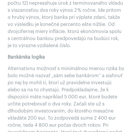
počtu 12) nepresahuje úrok z termínovaného vkladu
s viazanosťou dva roky výnos 2 % ročne. Ide pritom
o hrubý výnos, ktorý banka pri výplate zdaní, takže
vo výsledku je konečné percento ešte nižšie. Od
dvojcifernej miery inflácie, ktorú ekonómovia spolu
s centrálnou bankou predpovedajú na budúci rok,
je to výrazne vzdialené číslo.
Bankárska logika
Alternatívnu možnosť s minimálnou mierou rizika by
bolo možné nazvať „sám sebe bankárom“ a siahnuť
po nej by mohli tí, ktorí už pravidelne investujú
alebo sa na to chystajú. Predpokladajme, že k
dispozícii máte napríklad 5 000 eur, ktoré budete
určite potrebovať o dva roky. Začali ste už s
dlhodobým investovaním, do ktorého mesačne
vkladáte 200 eur. To zodpovedá sume 2 400 eur
ročne, teda 4 800 eur počas dvoch rokov. Pri