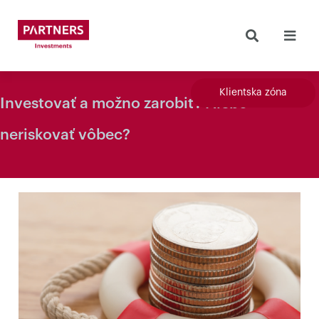
Klientska zóna
Investovať a možno zarobiť? Alebo
neriskovať vôbec?