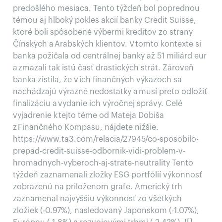
predošlého mesiaca. Tento týždeň bol poprednou
témou aj hlboký pokles akcií banky Credit Suisse,
ktoré boli spôsobené výbermi kreditov zo strany
Čínskych a Arabských klientov. V tomto kontexte si
banka požičala od centrálnej banky až 51 miliárd eur
a zmazali tak istú časť drastických strát. Zároveň
banka zistila, že v ich finančných výkazoch sa
nachádzajú výrazné nedostatky a musí preto odložiť
finalizáciu a vydanie ich výročnej správy. Celé
vyjadrenie k tejto téme od Mateja Dobiša
z Finančného Kompasu, nájdete nižšie.
https://www.ta3.com/relacia/27945/co-sposobilo-
prepad-credit-suisse-odbornik-vidi-problem-v-
hromadnych-vyberoch-aj-strate-neutrality Tento
týždeň zaznamenali zložky ESG portfólií výkonnosť
zobrazenú na priloženom grafe. Americký trh
zaznamenal najvyššiu výkonnosť zo všetkých
zložiek (-0.97%), nasledovaný Japonskom (-1.07%),