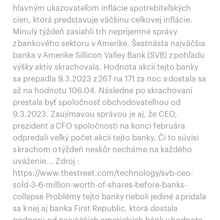
hlavným ukazovateľom inflácie spotrebiteľských
cien, ktorá predstavuje väčšinu celkovej inflácie.
Minulý týždeň zasiahli trh nepríjemné správy
z bankového sektoru v Amerike. Šestnásta najväčšia
banka v Amerike Sillicon Valley Bank (SVB) z pohľadu
výšky aktív skrachovala. Hodnota akcií tejto banky
sa prepadla 9.3.2023 z 267 na 171 za noc a dostala sa
až na hodnotu 106.04. Následne po skrachovaní
prestala byť spoločnosť obchodovateľnou od
9.3.2023. Zaujímavou správou je aj, že CEO,
prezident a CFO spoločnosti na konci februára
odpredali veľký počet akcií tejto banky. Či to súvisí
s krachom o týždeň neskôr necháme na každého
uváženie... Zdroj :
https://www.thestreet.com/technology/svb-ceo-
sold-3-6-million-worth-of-shares-before-banks-
collapse Problémy tejto banky neboli jediné a pridala
sa k nej aj banka First Republic, ktorá dostala