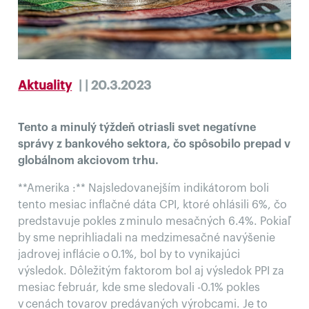
Aktuality
| | 20.3.2023
Tento a minulý týždeň otriasli svet negatívne
správy z bankového sektora, čo spôsobilo prepad v
globálnom akciovom trhu.
**Amerika :** Najsledovanejším indikátorom boli
tento mesiac inflačné dáta CPI, ktoré ohlásili 6%, čo
predstavuje pokles z minulo mesačných 6.4%. Pokiaľ
by sme neprihliadali na medzimesačné navýšenie
jadrovej inflácie o 0.1%, bol by to vynikajúci
výsledok. Dôležitým faktorom bol aj výsledok PPI za
mesiac február, kde sme sledovali -0.1% pokles
v cenách tovarov predávaných výrobcami. Je to