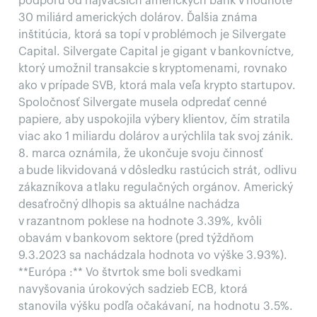
podporu od najväčších amerických bánk v hodnote
30 miliárd amerických dolárov. Ďalšia známa
inštitúcia, ktorá sa topí v problémoch je Silvergate
Capital. Silvergate Capital je gigant v bankovníctve,
ktorý umožnil transakcie s kryptomenami, rovnako
ako v prípade SVB, ktorá mala veľa krypto startupov.
Spoločnosť Silvergate musela odpredať cenné
papiere, aby uspokojila výbery klientov, čím stratila
viac ako 1 miliardu dolárov a urýchlila tak svoj zánik.
8. marca oznámila, že ukončuje svoju činnosť
a bude likvidovaná v dôsledku rastúcich strát, odlivu
zákazníkova a tlaku regulačných orgánov. Americký
desaťročný dlhopis sa aktuálne nachádza
v razantnom poklese na hodnote 3.39%, kvôli
obavám v bankovom sektore (pred týždňom
9.3.2023 sa nachádzala hodnota vo výške 3.93%).
**Európa :** Vo štvrtok sme boli svedkami
navyšovania úrokových sadzieb ECB, ktorá
stanovila výšku podľa očakávaní, na hodnotu 3.5%.