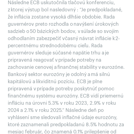
Následne ECB uskutočnila tlačovú konferenciu,
z ktorej výstup bol nasledovný : “Je predpokladané,
že inflácia zostane vysoká dlhšie obdobie. Rada
guvernérov preto rozhodla o navýšení úrokových
sadzieb o 50 bázických bodov, v súlade so svojím
odhodlaním zabezpečiť včasný návrat inflácie k 2-
percentnému strednodobému cieľu. Rada
guvernérov sleduje súčasné napätie trhu a je
pripravená reagovať v prípade potreby na
zachovanie cenovej a finančnej stability v eurozóne.
Bankový sektor eurozóny je odolný a má silnú
kapitálovú a likviditnú pozíciu. ECB je plne
pripravená v prípade potreby poskytnúť pomoc
finančnému systému eurozóny. ECB vidí priemernú
infláciu na úrovni 5.3% v roku 2023, 2.9% v roku
2024 a 2.1% v roku 2025.“ Následne deň po
vyhlásení sme sledovali inflačné údaje eurozóny,
ktoré zaznamenali predpokladanú 8.5% hodnotu za
mesiac február, čo znamená 0.1% prilepšenie od