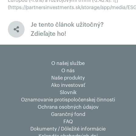
Európou (-1.8%) a rozvojovými trhmi (-2.42%). ![]
(https://partnersinvestments.sk/storage/app/m
Je tento článok užitočný?
Zdieľajte ho!
O našej službe
O nás
Naše produkty
Ako investovať
Slovnik
Oznamovanie protispoločenskej činnosti
Ochrana osobných údajov
Garančný fond
FAQ
Dokumenty / Dôležité informácie