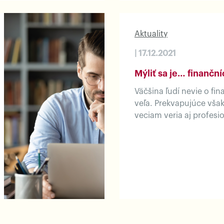
Aktuality
| 17.12.2021
Mýliť sa je… finančn
Väčšina ľudí nevie o fi
veľa. Prekvapujúce však
veciam veria aj profesio