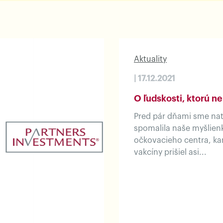
Aktuality
| 17.12.2021
O ľudskosti, ktorú ne
Pred pár dňami sme natr
spomalila naše myšlienk
očkovacieho centra, ka
vakcíny prišiel asi...