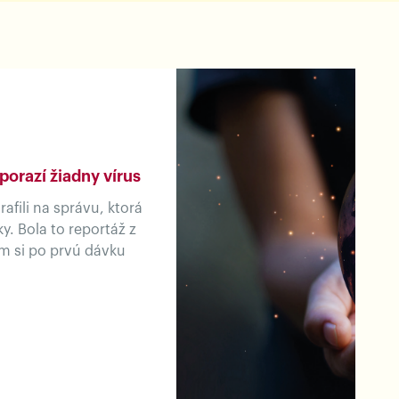
porazí žiadny vírus
afili na správu, ktorá
y. Bola to reportáž z
m si po prvú dávku