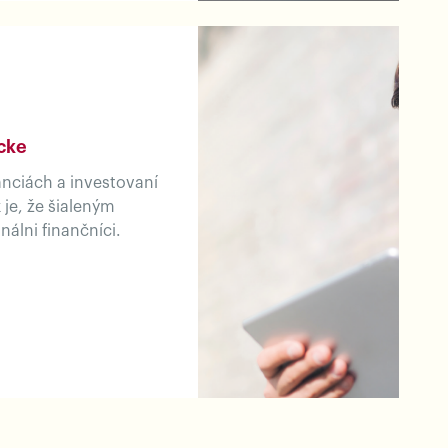
ícke
nanciách a investovaní
 je, že šialeným
nálni finančníci.